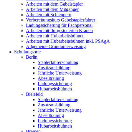
Arbeiten mit dem Gabelstapler
Arbeiten mit dem Mitgänger
Arbeiten mit Schleppern
Vorbereitungskurs Gabelstaplerfahrer
Ladungssicherung für Fachpersonal
Arbeiten mit flurgesteuerten Kranen
Arbeiten mit Hubarbeitsbühnen
Arbeiten mit Hubarbeitsbühnen inkl. PSAgA
Allgemeine Grundunterweisung
Schulungsorte
Berlin
Staplerfahrerschulung
Zusatzausbildung
Jährliche Unterweisung
Abseiltraining
Ladungssicherung
Hubarbeitsbühnen
Bielefeld
Staplerfahrerschulung
Zusatzausbildung
Jährliche Unterweisung
Abseiltraining
Ladungssicherung
Hubarbeitsbühnen
Bremen