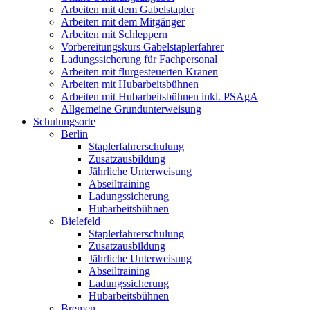
Arbeiten mit dem Gabelstapler
Arbeiten mit dem Mitgänger
Arbeiten mit Schleppern
Vorbereitungskurs Gabelstaplerfahrer
Ladungssicherung für Fachpersonal
Arbeiten mit flurgesteuerten Kranen
Arbeiten mit Hubarbeitsbühnen
Arbeiten mit Hubarbeitsbühnen inkl. PSAgA
Allgemeine Grundunterweisung
Schulungsorte
Berlin
Staplerfahrerschulung
Zusatzausbildung
Jährliche Unterweisung
Abseiltraining
Ladungssicherung
Hubarbeitsbühnen
Bielefeld
Staplerfahrerschulung
Zusatzausbildung
Jährliche Unterweisung
Abseiltraining
Ladungssicherung
Hubarbeitsbühnen
Bremen