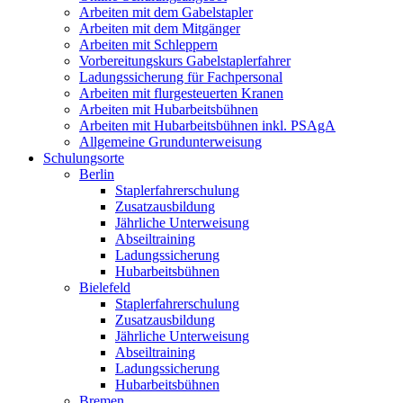
Arbeiten mit dem Gabelstapler
Arbeiten mit dem Mitgänger
Arbeiten mit Schleppern
Vorbereitungskurs Gabelstaplerfahrer
Ladungssicherung für Fachpersonal
Arbeiten mit flurgesteuerten Kranen
Arbeiten mit Hubarbeitsbühnen
Arbeiten mit Hubarbeitsbühnen inkl. PSAgA
Allgemeine Grundunterweisung
Schulungsorte
Berlin
Staplerfahrerschulung
Zusatzausbildung
Jährliche Unterweisung
Abseiltraining
Ladungssicherung
Hubarbeitsbühnen
Bielefeld
Staplerfahrerschulung
Zusatzausbildung
Jährliche Unterweisung
Abseiltraining
Ladungssicherung
Hubarbeitsbühnen
Bremen